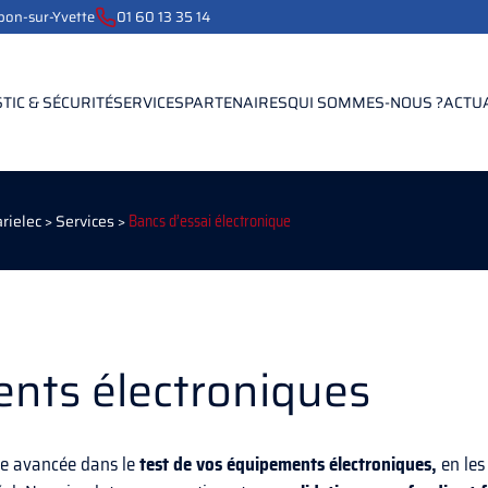
ebon-sur-Yvette
01 60 13 35 14
TIC & SÉCURITÉ
SERVICES
PARTENAIRES
QUI SOMMES-NOUS ?
ACTU
rielec
>
Services
>
Bancs d’essai électronique
ents électroniques
se avancée dans le
test de vos équipements électroniques,
en les