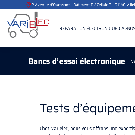
2 Avenue d'Ouessant - Bâtiment D / Cellule 3 - 91140 Vill
RÉPARATION ÉLECTRONIQUE
DIAGNOS
Bancs d’essai électronique
Va
Tests d’équipem
Chez Varielec, nous vous offrons une experti