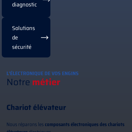
diagnostic
Solutions
de
sécurité
L'ÉLECTRONIQUE DE VOS ENGINS
Notre
métier
Chariot élévateur
Nous réparons les
composants électroniques des chariots
élévateurs
électriques.