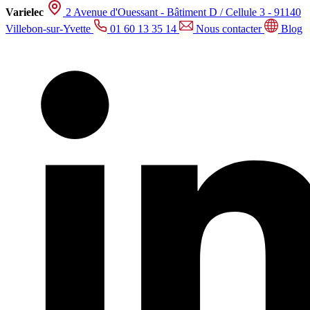
Varielec
2 Avenue d'Ouessant - Bâtiment D / Cellule 3 - 91140
Villebon-sur-Yvette
01 60 13 35 14
Nous contacter
Blog