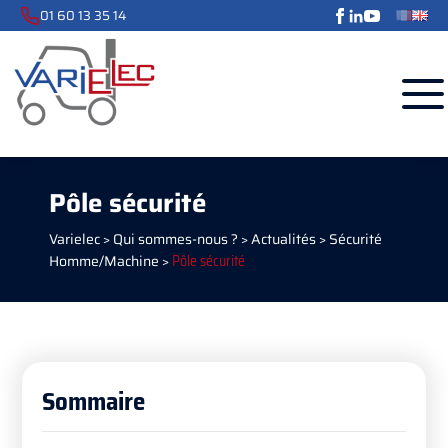
01 60 13 35 14
Pôle sécurité
Varielec
>
Qui sommes-nous ?
>
Actualités
>
Sécurité
Homme/Machine
>
Pôle sécurité
Sommaire