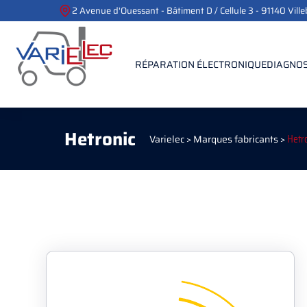
2 Avenue d'Ouessant - Bâtiment D / Cellule 3 - 91140 Vill
RÉPARATION ÉLECTRONIQUE
DIAGNOS
Hetronic
Varielec
>
Marques fabricants
>
Hetr