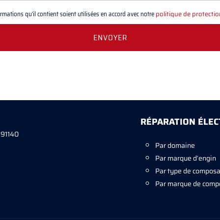
mations qu'il contient soient utilisées en accord avec notre
politique de protecti
RÉPARATION ÉLE
 91140
Par domaine
Par marque d’engin
Par type de composa
Par marque de compo