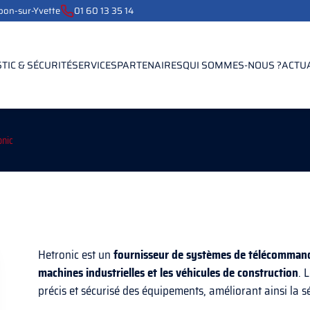
ebon-sur-Yvette
01 60 13 35 14
TIC & SÉCURITÉ
SERVICES
PARTENAIRES
QUI SOMMES-NOUS ?
ACTU
onic
Hetronic est un
fournisseur de systèmes de télécommande
machines industrielles et les véhicules de construction
. 
précis et sécurisé des équipements, améliorant ainsi la séc