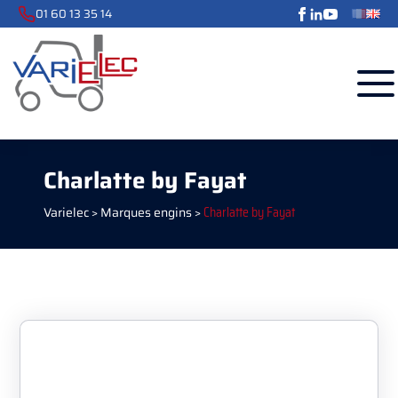
01 60 13 35 14
Charlatte by Fayat
Varielec
>
Marques engins
>
Charlatte by Fayat