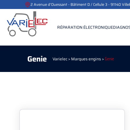
2 Avenue d'Ouessant - Bâtiment D / Cellule 3 - 91140 Vill
RÉPARATION ÉLECTRONIQUE
DIAGNOS
Genie
Varielec
>
Marques engins
>
Genie