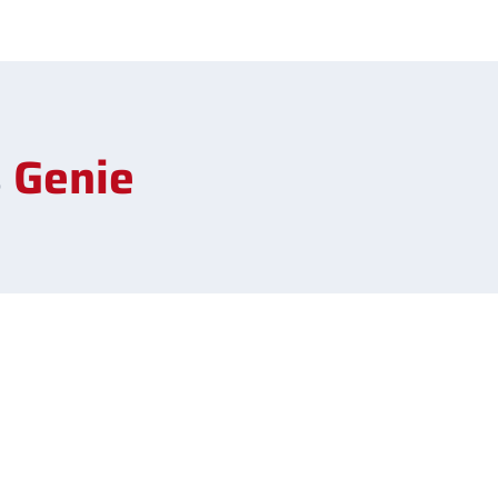
s
Genie