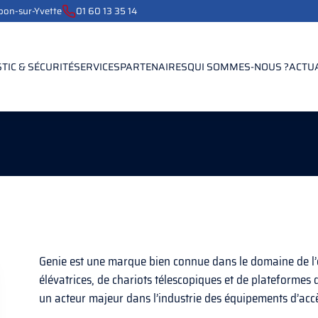
ebon-sur-Yvette
01 60 13 35 14
TIC & SÉCURITÉ
SERVICES
PARTENAIRES
QUI SOMMES-NOUS ?
ACTU
Genie est une marque bien connue dans le domaine de l’él
élévatrices, de chariots télescopiques et de plateformes
un acteur majeur dans l’industrie des équipements d’acc