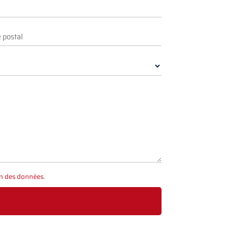
on des données
.