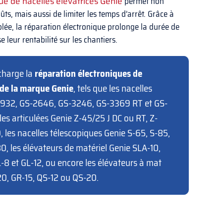
ue de nacelles élévatrices Genie
permet non
ûts, mais aussi de limiter les temps d’arrêt. Grâce à
lée, la réparation électronique prolonge la durée de
 leur rentabilité sur les chantiers.
charge la
réparation électroniques de
de la marque Genie
, tels que les nacelles
1932, GS-2646, GS-3246, GS-3369 RT et GS-
les articulées Genie Z-45/25 J DC ou RT, Z-
 les nacelles télescopiques Genie S-65, S-85,
0, les élévateurs de matériel Genie SLA-10,
-8 et GL-12, ou encore les élévateurs à mat
20, GR-15, QS-12 ou QS-20.