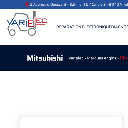
2 Avenue d'Ouessant - Bâtiment D / Cellule 3 - 91140 Vill
RÉPARATION ÉLECTRONIQUE
DIAGNOS
Mitsubishi
Varielec
>
Marques engins
>
Mits