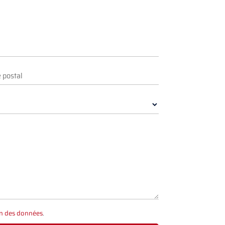
on des données
.