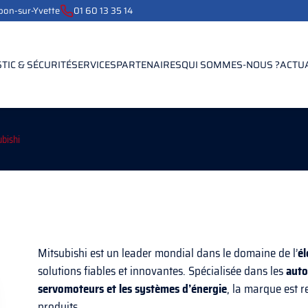
ebon-sur-Yvette
01 60 13 35 14
TIC & SÉCURITÉ
SERVICES
PARTENAIRES
QUI SOMMES-NOUS ?
ACTU
ubishi
Mitsubishi est un leader mondial dans le domaine de l’
él
solutions fiables et innovantes. Spécialisée dans les
auto
servomoteurs et les systèmes d’énergie
, la marque est 
produits.