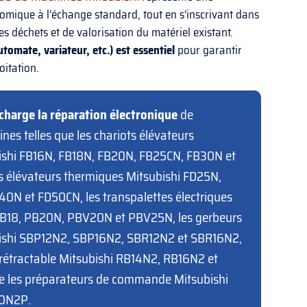
nomique à l’échange standard, tout en s’inscrivant dans
s déchets et de valorisation du matériel existant.
utomate, variateur, etc.) est essentiel
pour garantir
loitation.
charge la réparation électronique
de
s telles que les chariots élévateurs
bishi FB16N, FB18N, FB20N, FB25CN, FB30N et
ts élévateurs thermiques Mitsubishi FD25N,
0N et FD50CN, les transpalettes électriques
PB18, PB20N, PBV20N et PBV25N, les gerbeurs
bishi SBP12N2, SBP16N2, SBR12N2 et SBR16N2,
 rétractable Mitsubishi RB14N2, RB16N2 et
 les préparateurs de commande Mitsubishi
0N2P.