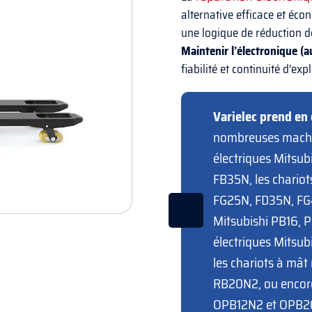
alternative efficace et éco
une logique de réduction de
Maintenir l’électronique (a
fiabilité et continuité d’exp
Varielec prend en 
nombreuses machine
électriques Mitsu
FB35N, les chario
FG25N, FD35N, FG4
Mitsubishi PB16, 
électriques Mitsu
les chariots à mât
RB20N2, ou encore
OPB12N2 et OPB2