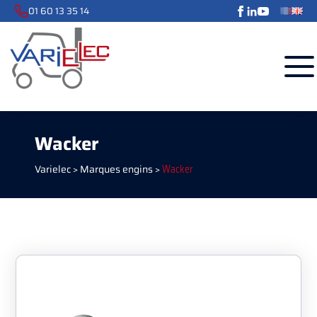
01 60 13 35 14
Wacker
Varielec
>
Marques engins
>
Wacker