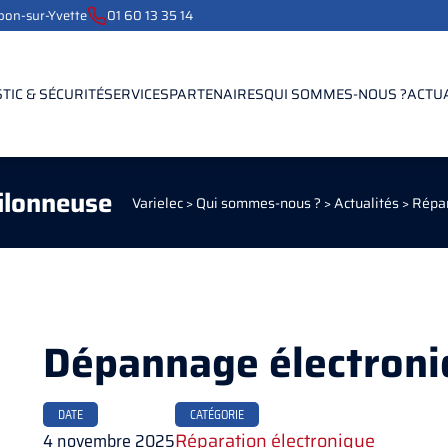
ebon-sur-Yvette
01 60 13 35 14
TIC & SÉCURITÉ
SERVICES
PARTENAIRES
QUI SOMMES-NOUS ?
ACTU
ilonneuse
Varielec
>
Qui sommes-nous ?
>
Actualités
>
Répar
Dépannage électroni
DATE
CATÉGORIE
4 novembre 2025
Réparation électronique