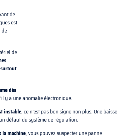
vant de
ques est
r de
ériel de
mes
 surtout
lume dès
’il y a une anomalie électronique.
t instable
, ce n’est pas bon signe non plus. Une baisse
n défaut du système de régulation.
z la machine
, vous pouvez suspecter une panne