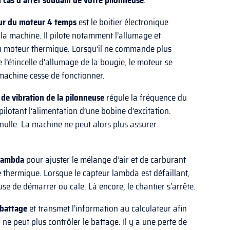
 cas d’arrêt soudain de votre
pilonneuse
.
eur du moteur 4 temps
est le boitier électronique
 la machine. Il pilote notamment l’allumage et
du moteur thermique. Lorsqu’il ne commande plus
e l’étincelle d’allumage de la bougie, le moteur se
machine cesse de fonctionner.
 de vibration de la
pilonneuse
régule la fréquence du
pilotant l’alimentation d’une bobine d’excitation.
 nulle. La machine ne peut alors plus assurer
lambda
pour ajuster le mélange d’air et de carburant
thermique. Lorsque le capteur lambda est défaillant,
use de démarrer ou cale. Là encore, le chantier s’arrête.
 battage
et transmet l’information au calculateur afin
U ne peut plus contrôler le battage. Il y a une perte de