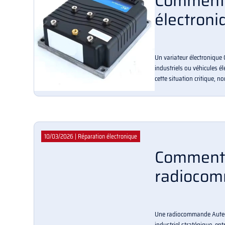
Comment 
électroni
Un variateur électronique
industriels ou véhicules é
cette situation critique, n
10/03/2026
|
Réparation électronique
Comment 
radiocom
Une radiocommande Autec 
industriel stratégique, ent