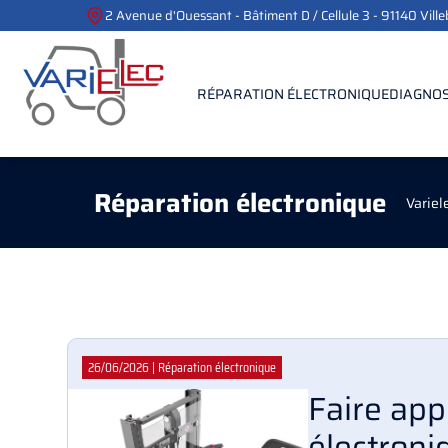
2 Avenue d'Ouessant - Bâtiment D / Cellule 3 - 91140 Vill
RÉPARATION ÉLECTRONIQUE
DIAGNOS
Réparation électronique
Variel
26/06/2026
|
Réparation électronique
Faire app
électroni