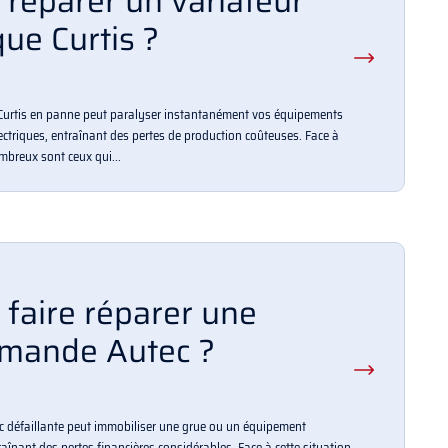
réparer un variateur
que Curtis ?
 Curtis en panne peut paralyser instantanément vos équipements
lectriques, entraînant des pertes de production coûteuses. Face à
ombreux sont ceux qui...
faire réparer une
mande Autec ?
défaillante peut immobiliser une grue ou un équipement
raînant des pertes financières considérables. Face à cette situation,