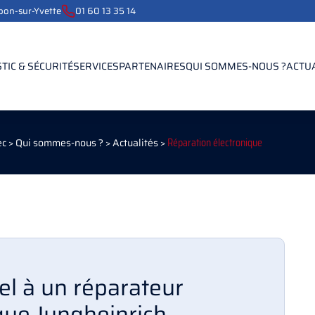
ebon-sur-Yvette
01 60 13 35 14
TIC & SÉCURITÉ
SERVICES
PARTENAIRES
QUI SOMMES-NOUS ?
ACTU
ec
>
Qui sommes-nous ?
>
Actualités
>
Réparation électronique
el à un réparateur
que Jungheinrich