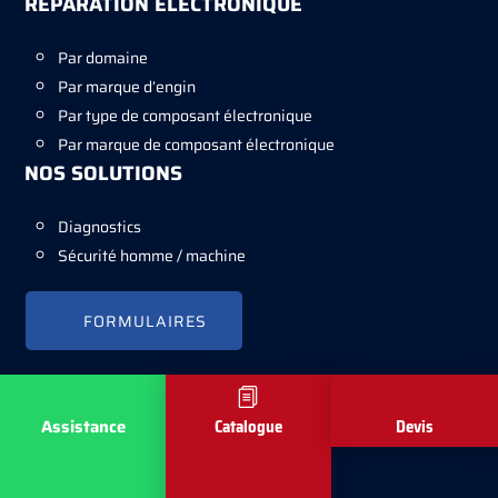
RÉPARATION ÉLECTRONIQUE
Par domaine
Par marque d’engin
Par type de composant électronique
Par marque de composant électronique
NOS SOLUTIONS
Diagnostics
Sécurité homme / machine
FORMULAIRES
Copyright © Varielec 2026 -
Mentions légales
-
Réalisé par Tokiz Digital
Assistance
Catalogue
Devis
-
Comment référencer son site internet