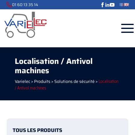
01 60 13 35 14
Localisation / Antivol
machines
Varielec
>
Produits
>
Solutions de sécurité
>
Localisation
/ Antivol machines
TOUS LES PRODUITS