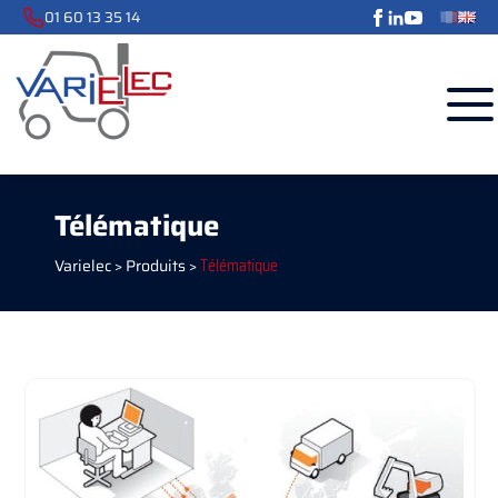
01 60 13 35 14
Télématique
Varielec
>
Produits
>
Télématique