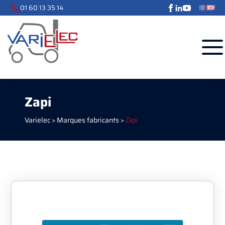
01 60 13 35 14
Zapi
Varielec
>
Marques fabricants
>
Zapi