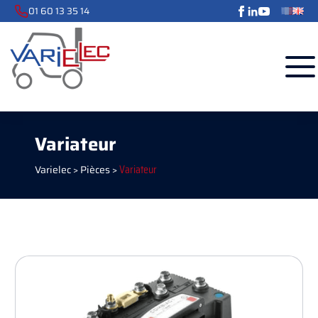
01 60 13 35 14
Variateur
Varielec
>
Pièces
>
Variateur