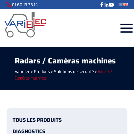
01 60 13 35 14
Radars / Caméras machines
Varielec
>
Produits
>
Solutions de sécurité
>
Radars /
Caméras machines
TOUS LES PRODUITS
DIAGNOSTICS